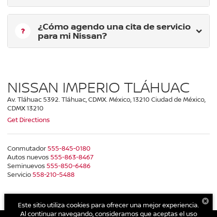
¿Cómo agendo una cita de servicio
para mi Nissan?
NISSAN IMPERIO TLÁHUAC
Av. Tláhuac 5392. Tláhuac, CDMX. México, 13210 Ciudad de México,
CDMX 13210
Get Directions
Conmutador
555-845-0180
Autos nuevos
555-863-8467
Seminuevos
555-850-6486
Servicio
558-210-5488
Este sitio utiliza cookies para ofrecer una mejor experiencia.
Al continuar navegando, consideramos que aceptas el uso