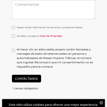
Deseo recibir información de servicios y productos Nissan
He
He leído y acepto el
Aviso de Privacidad
leído
y
acepto
Al hacer clic en esta casilla, acepto recibir llamadas y
el
mensajes de texto de telemercadeo en persona o
<a
automatizados de Nissan Imperio Tláhuac al número
href='/privacy.aspx'
que ingresé. Reconozco que mi consentimiento no es
target='_blank'>Aviso
requesito para la compra.
de
Privacidad</a>
CONTÁCTANOS
* Campo obligatorio
Este sitio utiliza cookies para ofrecer una mejor experiencia.