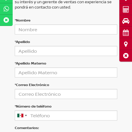
su interés y un gerente de ventas con experiencia se
pondrá en contacto con usted.
Cot
*Nombre
Pru
Cita
*Apellido
Ubi
Cerr
*Apellido Materno
*Correo Electrónico
*Número de teléfono
Comentarios: