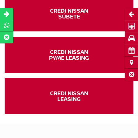
CREDI NISSAN
Abri
SÚBETE
Cot
Pru
Cita
CREDI NISSAN
PYME LEASING
Ubi
Cerr
CREDI NISSAN
LEASING