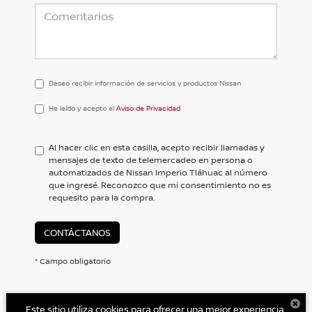
Deseo recibir información de servicios y productos Nissan
He
He leído y acepto el
Aviso de Privacidad
leído
y
acepto
Al hacer clic en esta casilla, acepto recibir llamadas y
el
mensajes de texto de telemercadeo en persona o
<a
automatizados de Nissan Imperio Tláhuac al número
href='/privacy.aspx'
que ingresé. Reconozco que mi consentimiento no es
target='_blank'>Aviso
requesito para la compra.
de
Privacidad</a>
CONTÁCTANOS
* Campo obligatorio
Este sitio utiliza cookies para ofrecer una mejor experiencia.