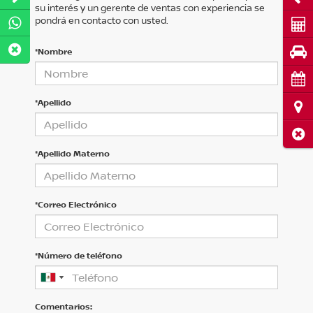
su interés y un gerente de ventas con experiencia se
pondrá en contacto con usted.
Cot
Pru
*Nombre
Cita
*Apellido
Ubi
Cerr
*Apellido Materno
*Correo Electrónico
*Número de teléfono
Comentarios: