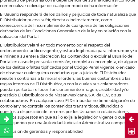
comercializar o divulgar de cualquier modo dicha información.
El Usuario responderá de los daños y perjuicios de toda naturaleza que
El Distribuidor pueda sufrir, directa o indirectamente, como
consecuencia del incumplimiento de cualquiera de las obligaciones
derivadas de las Condiciones Generales o de la ley en relación con la
utilización del Portal.
El Distribuidor velará en todo momento por el respeto del
ordenamiento jurídico vigente, y estará legitimada para interrumpir y/o
eliminar, a su entera discreción, los Contenidos o excluir al Usuario del
Portal en caso de presunta comisión, completa o incompleta, de alguno
de los delitos o faltas tipificados por el Código Penal vigente, o en caso
de observar cualesquiera conductas que a juicio de El Distribuidor
resulten contrarias a la moral, el orden, las buenas costumbres o las
reglas internas de El Distribuidor, o con la cuales sus colaboradores
puedan perturbar el buen funcionamiento, imagen, credibilidad y/o
prestigio El Distribuidor o de Nissan Mexicana, S.A. de C.V., o sus
colaboradores. En cualquier caso, El Distribuidor no tiene obligación de
controlar y no controla los contenidos transmitidos, difundidos o
puestos a disposición de terceros por los Usuarios o colaboradores,
salvo los supuestos en que así lo exija la legislación vigente o cuando
Abri
sea requerido por una Autoridad Judicial o Administrativa competente.
Cot
3. Exclusión de garantías y responsabilidad