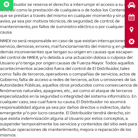
El Distribuidor se reserva el derecho a interrumpir el acceso a su sitio
Pru
web, así como la prestación de cualquiera o de todos los Contenidos
que se prestan a través del mismo en cualquier momento y sin previo
Cita
aviso, ya sea por motivos técnicos, de seguridad, de control, de
mantenimiento, por fallos de suministro eléctrico o por cualquier otra
Ubi
causa.
NMEX no será responsable en caso de que existan interrupciones del
Cerr
servicio, demoras, errores, mal funcionamiento del mismo y, en general,
demás inconvenientes que tengan su origen en causas que escapan
del control de NMEX, y/o debida a una actuación dolosa o culposa del
Usuario y/o tenga por origen causas de Fuerza Mayor. Todos aquellos
acontecimientos acaecidos fuera del control de El Distribuidor, tales
como: fallo de terceros, operadores o compañías de servicios, actos de
Gobierno, falta de acceso a redes de terceros, actos u omisiones de las
Autoridades Públicas, aquellos otros producidos como consecuencia de
fenómenos naturales, apagones, etc., así como el ataque de terceros
especializados en la seguridad o integridad del sistema informático. En
cualquier caso, sea cual fuere su causa, El Distribuidor no asumirá
responsabilidad alguna ya sea por daños directos o indirectos, daño
emergente y/o por lucro cesante. El Distribuidor tendrá derecho, sin
que exista indemnización alguna al Usuario por estos conceptos, a
suspender temporalmente los servicios y contenidos del sitio web para
efectuar operaciones de mantenimiento, mejora o reparación de los
mismos.