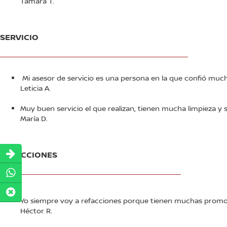
Tamara T.
SERVICIO
_____________________________________________________
Mi asesor de servicio es una persona en la que confió mucho,
Leticia A.
Muy buen servicio el que realizan, tienen mucha limpieza 
María D.
REFACCIONES
___________________________________________________
Yo siempre voy a refacciones porque tienen muchas promoci
Héctor R.