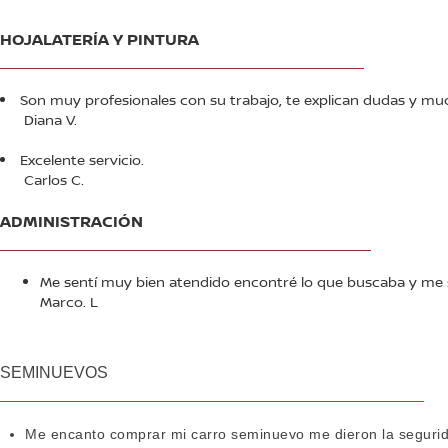
HOJALATERÍA Y PINTURA
____________________________________________________
Son muy profesionales con su trabajo, te explican dudas y muc
Diana V.
Excelente servicio.
Carlos C.
ADMINISTRACIÓN
_____________________________________________________
Me sentí muy bien atendido encontré lo que buscaba y me sien
Marco. L
SEMINUEVOS
_____________________________________________________
Me encanto comprar mi carro seminuevo me dieron la segurida