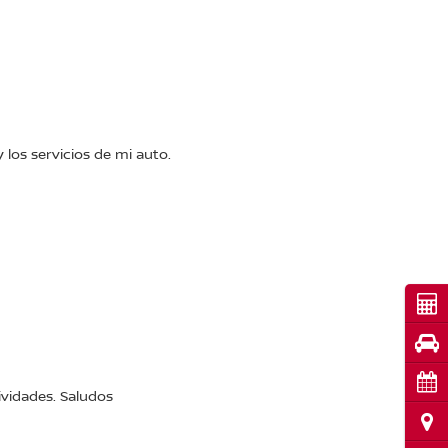
 los servicios de mi auto.
Cot
Pru
Cita
vidades. Saludos
Ubi