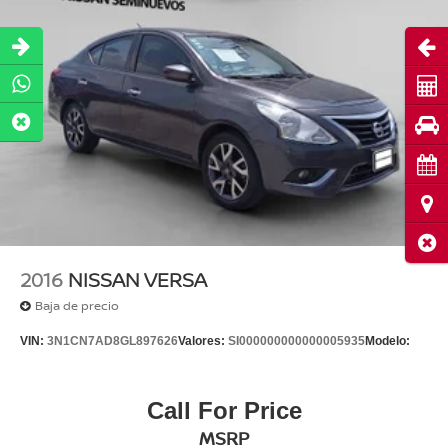
Abri
Cot
Pru
Cita
Ubi
Cerr
2016
NISSAN VERSA
Baja de precio
VIN:
3N1CN7AD8GL897626
Valores:
SI000000000000005935
Modelo:
Call For Price
MSRP