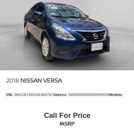
2018
NISSAN VERSA
VIN:
3N1CN7AD3JK462767
Valores:
SI000000000000005639
Modelo:
Call For Price
MSRP