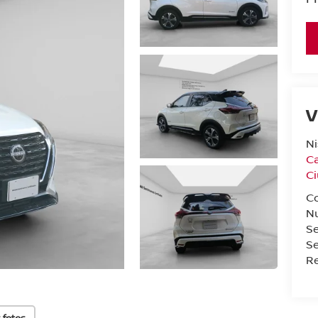
V
N
Ca
C
C
N
S
Se
Re
 fotos