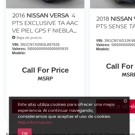
2016
NISSAN VERSA
4
2018
NISSAN
PTS EXCLUSIVE TA AAC
PTS SENSE T
VE PIEL GPS F NIEBLA
RA-15
Baja de precio
VIN:
3N1CN7AD3JK46
VIN:
3N1CN7AD8GL897626
Valores:
SI000000000
Valores:
SI000000000000005935
Modelo:
Modelo:
Call For
Call For Price
MSR
MSRP
Este sitio utiliza cookies para ofrecer una mejor
VER VEHÍCULO
VER VEH
experiencia. Al continuar navegando,
consideramos que aceptas el uso de cookies.
Más información
OK
Es posible que no represente el vehiculo actual. (Opciones, colo