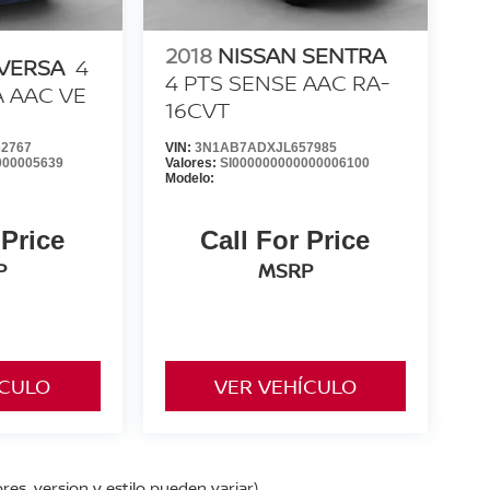
2018
NISSAN SENTRA
 VERSA
4
4 PTS SENSE AAC RA-
A AAC VE
16CVT
2767
VIN:
3N1AB7ADXJL657985
000005639
Valores:
SI000000000000006100
Modelo:
 Price
Call For Price
P
MSRP
ÍCULO
VER VEHÍCULO
res, version y estilo pueden variar)