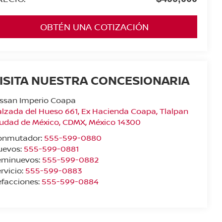
OBTÉN UNA COTIZACIÓN
ISITA NUESTRA CONCESIONARIA
issan Imperio Coapa
lzada del Hueso 661, Ex Hacienda Coapa, Tlalpan
iudad de México
,
CDMX
, México
14300
onmutador:
555-599-0880
uevos:
555-599-0881
eminuevos:
555-599-0882
rvicio:
555-599-0883
facciones:
555-599-0884