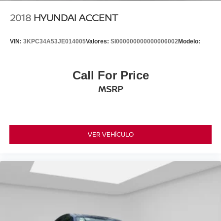
2018
HYUNDAI ACCENT
VIN:
3KPC34A53JE014005
Valores:
SI000000000000006002
Modelo:
Call For Price
MSRP
VER VEHÍCULO