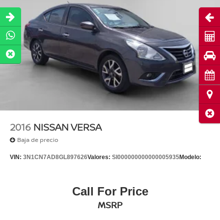
Abri
Cot
Pru
Cita
Ubi
Cerr
2016
NISSAN VERSA
Baja de precio
VIN:
3N1CN7AD8GL897626
Valores:
SI000000000000005935
Modelo:
Call For Price
MSRP