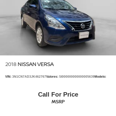
2018
NISSAN VERSA
VIN:
3N1CN7AD3JK462767
Valores:
SI000000000000005639
Modelo:
Call For Price
MSRP