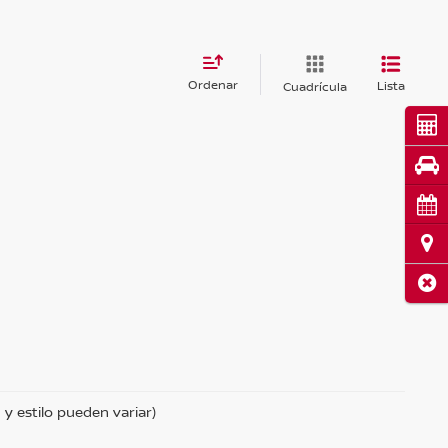
Ordenar
Lista
Cuadrícula
Cot
Pru
Cita
Ubi
Cerr
 y estilo pueden variar)