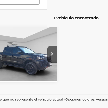
1 vehículo encontrado
mparar vehículo
3
NISSAN FRONTIER
RO-4X L42.5 AUT
$550,000
:
an Imperio Coapa
N6AD33B6PK820638
s:
SI000000000000005879
BTÉN UNA COTIZACIÓN
714 km
Ext.
Int.
e que no represente el vehiculo actual. (Opciones, colores, version