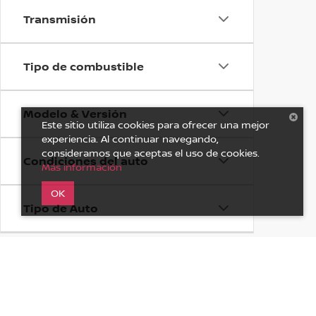
Transmisión
Tipo de combustible
Modelo & Versión
Este sitio utiliza cookies para ofrecer una mejor
experiencia. Al continuar navegando,
consideramos que aceptas el uso de cookies.
Condiciones del auto
Más información
OK
Tipo de Auto
Disponibilidad