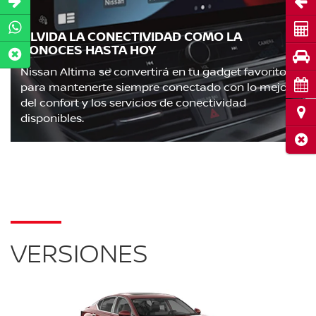
Abri
Cot
OLVIDA LA CONECTIVIDAD COMO LA
CONOCES HASTA HOY
Pru
Nissan Altima se convertirá en tu gadget favorito
Cita
para mantenerte siempre conectado con lo mejor
del confort y los servicios de conectividad
Ubi
disponibles.
Cerr
VERSIONES