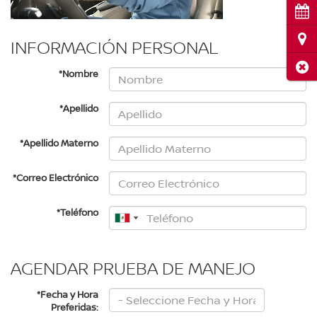
Cita
Ubi
INFORMACIÓN PERSONAL
Cerr
*Nombre
*Apellido
*Apellido Materno
*Correo Electrónico
*Teléfono
AGENDAR PRUEBA DE MANEJO
*Fecha y Hora
Preferidas: