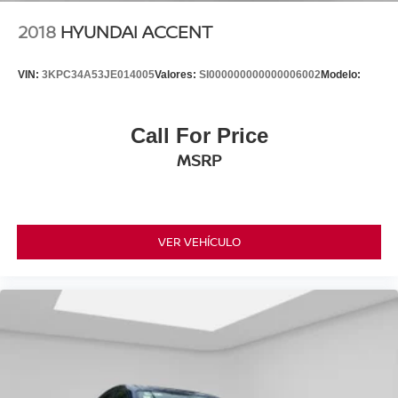
2018
HYUNDAI ACCENT
VIN:
3KPC34A53JE014005
Valores:
SI000000000000006002
Modelo:
Call For Price
MSRP
VER VEHÍCULO