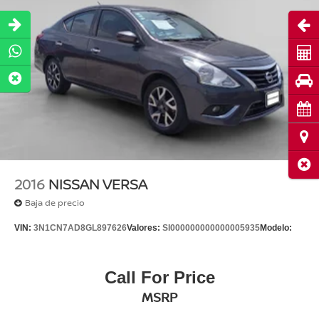
Abri
Cot
Pru
Cita
Ubi
Cerr
2016
NISSAN VERSA
Baja de precio
VIN:
3N1CN7AD8GL897626
Valores:
SI000000000000005935
Modelo:
Call For Price
MSRP