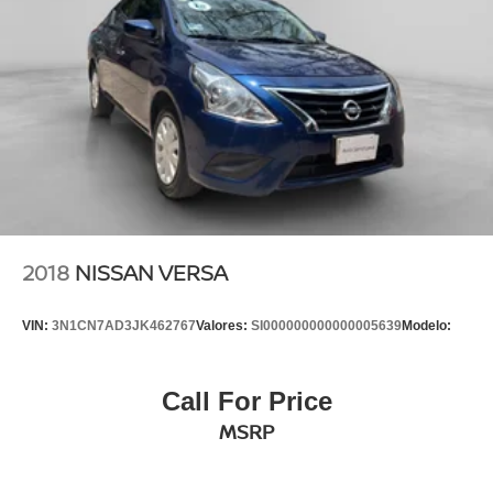
2018
NISSAN VERSA
VIN:
3N1CN7AD3JK462767
Valores:
SI000000000000005639
Modelo:
Call For Price
MSRP