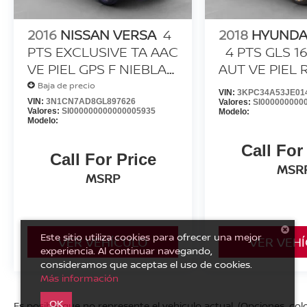
2016
NISSAN VERSA
4
2018
HYUNDA
PTS EXCLUSIVE TA AAC
4 PTS GLS 1
VE PIEL GPS F NIEBLA
AUT VE PIEL 
RA-15
Baja de precio
VIN:
3KPC34A53JE01
VIN:
3N1CN7AD8GL897626
Valores:
SI000000000
Valores:
SI000000000000005935
Modelo:
Modelo:
Call For
Call For Price
MSR
MSRP
Este sitio utiliza cookies para ofrecer una mejor
VER VEHÍCULO
VER VEH
experiencia. Al continuar navegando,
consideramos que aceptas el uso de cookies.
Más información
OK
Es posible que no represente el vehiculo actual. (Opciones, colo