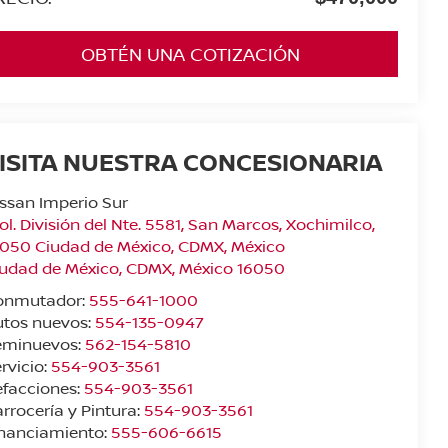
OBTÉN UNA COTIZACIÓN
ISITA NUESTRA CONCESIONARIA
ssan Imperio Sur
ol. División del Nte. 5581, San Marcos, Xochimilco,
050 Ciudad de México, CDMX, México
iudad de México
,
CDMX
, México
16050
onmutador:
555-641-1000
utos nuevos:
554-135-0947
eminuevos:
562-154-5810
rvicio:
554-903-3561
facciones:
554-903-3561
rrocería y Pintura:
554-903-3561
inanciamiento:
555-606-6615