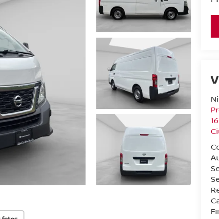
V
Ni
Pr
16
C
C
A
S
Se
Re
Ca
F
 fotos