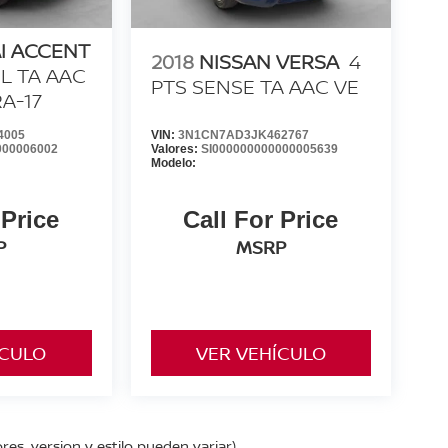
I ACCENT
2018
NISSAN VERSA
4
6L TA AAC
PTS SENSE TA AAC VE
RA-17
4005
VIN:
3N1CN7AD3JK462767
000006002
Valores:
SI000000000000005639
Modelo:
 Price
Call For Price
P
MSRP
ÍCULO
VER VEHÍCULO
res, version y estilo pueden variar)