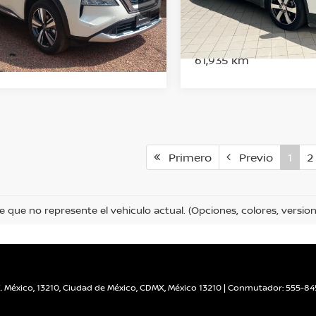
Nissan Imperio Coapa
OBTÉN UNA COTI
N8AT3MTXRW014505
s:
SI000000000000004304
BTÉN UNA COTIZACIÓN
VIN:
1GNER8KW4PJ242409
Valores:
SI000000000000004
m
Ext.
Int.
61,935 km
Primero
Previo
1
2
e que no represente el vehiculo actual. (Opciones, colores, version
 México, 13210,
Ciudad de México,
CDMX,
México
13210
| Conmutador:
555-84