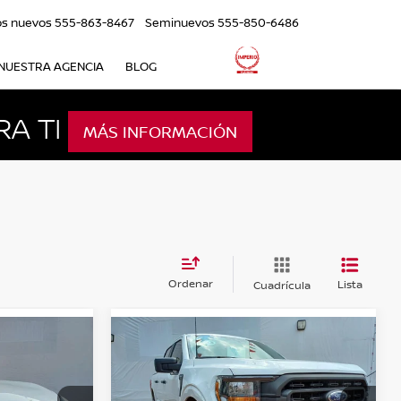
os nuevos
555-863-8467
Seminuevos
555-850-6486
NUESTRA AGENCIA
BLOG
A TI
MÁS INFORMACIÓN
Ordenar
Lista
Cuadrícula
Comparar vehículo
2023
FORD F-150
4P XL
CREW CAB 4X2 V63.3
AUT