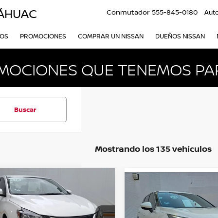
LÁHUAC
Conmutador
555-845-0180
Aut
VOS
PROMOCIONES
COMPRAR UN NISSAN
DUEÑOS NISSAN
MOCIONES QUE TENEMOS PAR
Buscar
Mostrando los 135 vehículos
mparar vehículo
COMENTARIOS
NISSAN SENTRA
4
Comparar vehículo
EXCLUSIVE CVT AAC
2023
NISSAN X-TRAIL
GPS PIEL QC F LED
PLATINUM 2 FILAS
7