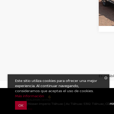
VIN:
J
Valore
O
20 k
Es posibl
Este sitio utiliza cookies para ofrecer una mejor
experiencia. Al continuar navegando,
consideramos que aceptas el uso de cookies.
Más información
| Nissan Imperio Tláhuac
|
Av. Tláhuac 5392. Tláhuac, CDMX.
OK
sitio