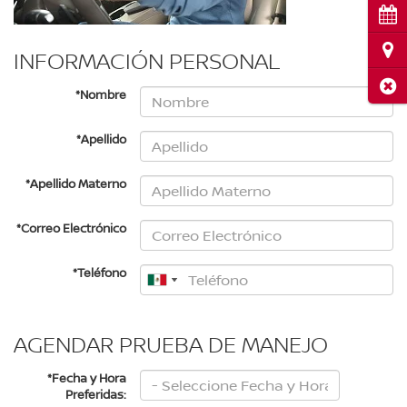
Cita
Ubi
INFORMACIÓN PERSONAL
Cerr
*Nombre
*Apellido
*Apellido Materno
*Correo Electrónico
*Teléfono
AGENDAR PRUEBA DE MANEJO
*Fecha y Hora
Preferidas: