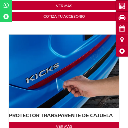
Cot
VER MÁS
COTIZA TU ACCESORIO
Pru
Cita
Ubi
Cerr
PROTECTOR TRANSPARENTE DE CAJUELA
VER MÁS