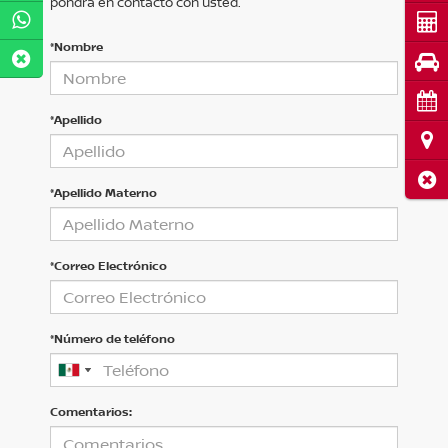
pondrá en contacto con usted.
Cot
*Nombre
Pru
Cita
*Apellido
Ubi
Cerr
*Apellido Materno
*Correo Electrónico
*Número de teléfono
Comentarios: