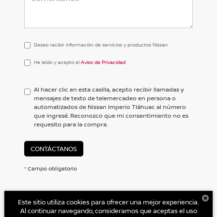
Deseo recibir información de servicios y productos Nissan
He
He leído y acepto el
Aviso de Privacidad
leído
y
acepto
Al hacer clic en esta casilla, acepto recibir llamadas y
el
mensajes de texto de telemercadeo en persona o
<a
automatizados de Nissan Imperio Tláhuac al número
href='/privacy.aspx'
que ingresé. Reconozco que mi consentimiento no es
target='_blank'>Aviso
requesito para la compra.
de
Privacidad</a>
CONTÁCTANOS
* Campo obligatorio
Este sitio utiliza cookies para ofrecer una mejor experiencia.
Al continuar navegando, consideramos que aceptas el uso