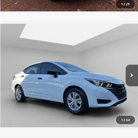
1
/
23
Comparar vehículo
2024
NISSAN VERSA
4P SENSE L41.6 AUT
Nissan Imperio Sur
VIN:
3N1CN8AE3RL905357
Valores:
SI000000000000005252
$278,000
Precio:
48,200 km
Ext.
Int.
OBTÉN UNA COTIZACIÓN
CLICK TO CALL
1
/
42