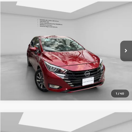
Comparar vehículo
2024
NISSAN VERSA
4P ADVANCE L41.6 AUT
Nissan Imperio Coapa
VIN:
3N1CN8AE1RL912372
Valores:
SI000000000000005447
$339,000
Precio:
41,641 km
Ext.
OBTÉN UNA COTIZACIÓN
CLICK TO CALL
1
/
40
Comparar vehículo
2024
NISSAN VERSA
4P ADVANCE L41.6 MAN