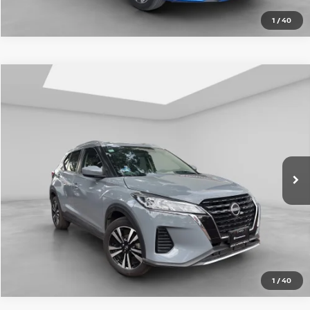
1
/
40
Comparar vehículo
2024
NISSAN KICKS
5P ADVANCE L41.6 AUT
Nissan Imperio Sur
VIN:
3N8CP5HE4RL492591
Valores:
SI000000000000005807
$349,000
Precio:
26,065 km
Ext.
Int.
OBTÉN UNA COTIZACIÓN
CLICK TO CALL
1
/
40