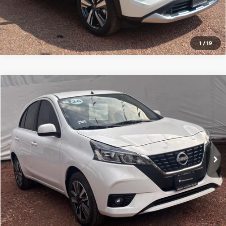
1
/
19
Comparar vehículo
2024
NISSAN MARCH
5P ADVANCE L41.6 AUT
Nissan Imperio Sur
VIN:
3N1CK3CE3RL212006
Valores:
SI000000000000004998
$259,000
Precio:
1,167 km
Ext.
Int.
OBTÉN UNA COTIZACIÓN
CLICK TO CALL