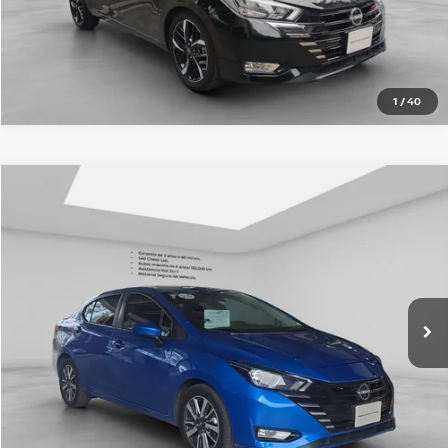
CLICK TO CALL
1
/
40
Comparar vehículo
2024
NISSAN VERSA
4P ADVANCE L41.6 AUT
Nissan Imperio Coapa
VIN:
3N1CN8AEXRL904531
Valores:
SI000000000000005731
$340,000
Precio:
15,677 km
Ext.
OBTÉN UNA COTIZACIÓN
CLICK TO CALL