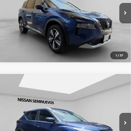
11,024 km
Ext.
Int.
OBTÉN UNA COTIZACIÓN
CLICK TO CALL
1
/
37
Comparar vehículo
2024
NISSAN KICKS
5P EXCLUSIVE E-POWER
HEV L31.2 AUT
Baja de precio
Nissan Imperio Oriente
$469,000
Precio:
VIN:
MNTFP5CP5S6016702
Valores:
SI000000000000005883
OBTÉN UNA COTIZACIÓN
11,232 km
Ext.
Int.