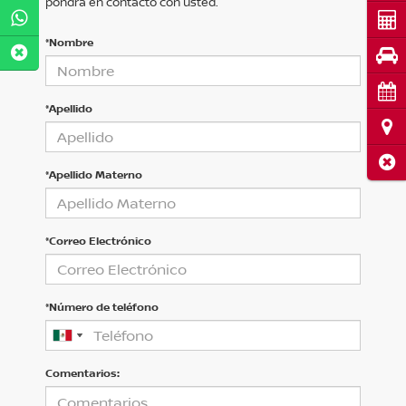
pondrá en contacto con usted.
Cot
*Nombre
Pru
Cita
*Apellido
Ubi
Cerr
*Apellido Materno
*Correo Electrónico
*Número de teléfono
Comentarios: