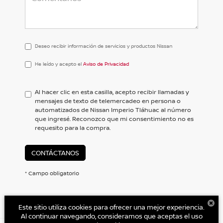
Deseo recibir información de servicios y productos Nissan
He
He leído y acepto el
Aviso de Privacidad
leído
y
acepto
Al hacer clic en esta casilla, acepto recibir llamadas y
el
mensajes de texto de telemercadeo en persona o
<a
automatizados de Nissan Imperio Tláhuac al número
href='/privacy.aspx'
que ingresé. Reconozco que mi consentimiento no es
target='_blank'>Aviso
requesito para la compra.
de
Privacidad</a>
CONTÁCTANOS
* Campo obligatorio
Este sitio utiliza cookies para ofrecer una mejor experiencia.
Al continuar navegando, consideramos que aceptas el uso