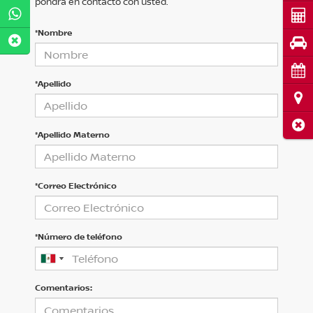
pondrá en contacto con usted.
Cot
*Nombre
Pru
Cita
*Apellido
Ubi
Cerr
*Apellido Materno
*Correo Electrónico
*Número de teléfono
Comentarios: