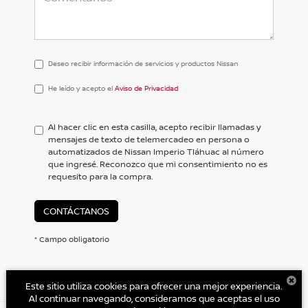
Deseo recibir información de servicios y productos Nissan
He
He leído y acepto el
Aviso de Privacidad
leído
y
acepto
Al hacer clic en esta casilla, acepto recibir llamadas y
el
mensajes de texto de telemercadeo en persona o
<a
automatizados de Nissan Imperio Tláhuac al número
href='/privacy.aspx'
que ingresé. Reconozco que mi consentimiento no es
target='_blank'>Aviso
requesito para la compra.
de
Privacidad</a>
CONTÁCTANOS
* Campo obligatorio
Este sitio utiliza cookies para ofrecer una mejor experiencia.
Al continuar navegando, consideramos que aceptas el uso