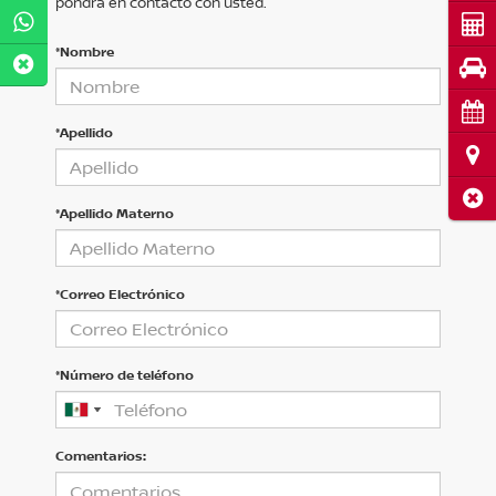
pondrá en contacto con usted.
Cot
*Nombre
Pru
Cita
*Apellido
Ubi
Cerr
*Apellido Materno
*Correo Electrónico
*Número de teléfono
Comentarios: