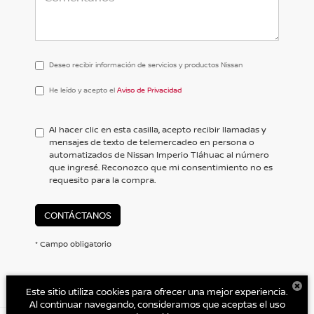
Deseo recibir información de servicios y productos Nissan
He
He leído y acepto el
Aviso de Privacidad
leído
y
acepto
Al hacer clic en esta casilla, acepto recibir llamadas y
el
mensajes de texto de telemercadeo en persona o
<a
automatizados de Nissan Imperio Tláhuac al número
href='/privacy.aspx'
que ingresé. Reconozco que mi consentimiento no es
target='_blank'>Aviso
requesito para la compra.
de
Privacidad</a>
CONTÁCTANOS
* Campo obligatorio
Este sitio utiliza cookies para ofrecer una mejor experiencia.
Al continuar navegando, consideramos que aceptas el uso