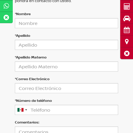
pondrá en contacto con usted.
Cot
*Nombre
Pru
Cita
*Apellido
Ubi
Cerr
*Apellido Materno
*Correo Electrónico
*Número de teléfono
Comentarios: