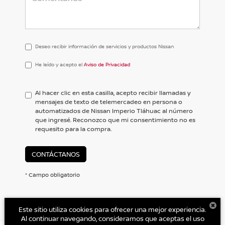
Deseo recibir información de servicios y productos Nissan
He
He leído y acepto el
Aviso de Privacidad
leído
y
acepto
Al hacer clic en esta casilla, acepto recibir llamadas y
el
mensajes de texto de telemercadeo en persona o
<a
automatizados de Nissan Imperio Tláhuac al número
href='/privacy.aspx'
que ingresé. Reconozco que mi consentimiento no es
target='_blank'>Aviso
requesito para la compra.
de
Privacidad</a>
CONTÁCTANOS
* Campo obligatorio
Este sitio utiliza cookies para ofrecer una mejor experiencia.
Al continuar navegando, consideramos que aceptas el uso