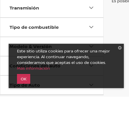
Es posibl
Transmisión
Tipo de combustible
Modelo & Versión
Este sitio utiliza cookies para ofrecer una mejor
experiencia. Al continuar navegando,
consideramos que aceptas el uso de cookies.
Condiciones del auto
Más información
OK
Tipo de Auto
Disponibilidad