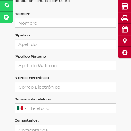
pondrá en contacto con usted.
Cot
*Nombre
Pru
Cita
*Apellido
Ubi
Cerr
*Apellido Materno
*Correo Electrónico
*Número de teléfono
Comentarios: