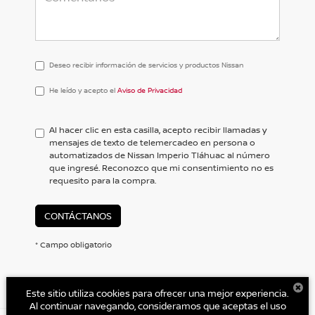
Deseo recibir información de servicios y productos Nissan
He
He leído y acepto el
Aviso de Privacidad
leído
y
acepto
Al hacer clic en esta casilla, acepto recibir llamadas y
el
mensajes de texto de telemercadeo en persona o
<a
automatizados de Nissan Imperio Tláhuac al número
href='/privacy.aspx'
que ingresé. Reconozco que mi consentimiento no es
target='_blank'>Aviso
requesito para la compra.
de
Privacidad</a>
CONTÁCTANOS
* Campo obligatorio
Este sitio utiliza cookies para ofrecer una mejor experiencia.
Al continuar navegando, consideramos que aceptas el uso