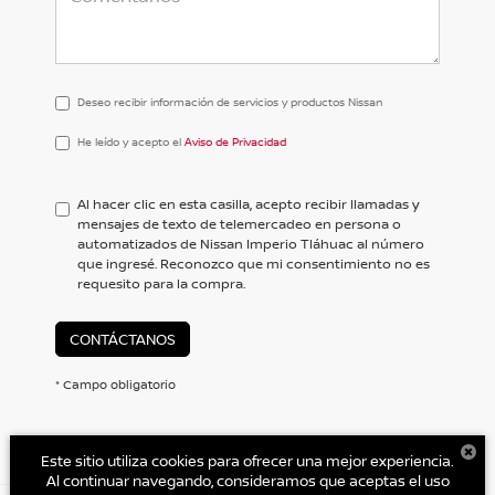
Deseo recibir información de servicios y productos Nissan
He
He leído y acepto el
Aviso de Privacidad
leído
y
acepto
Al hacer clic en esta casilla, acepto recibir llamadas y
el
mensajes de texto de telemercadeo en persona o
<a
automatizados de Nissan Imperio Tláhuac al número
href='/privacy.aspx'
que ingresé. Reconozco que mi consentimiento no es
target='_blank'>Aviso
requesito para la compra.
de
Privacidad</a>
CONTÁCTANOS
* Campo obligatorio
Este sitio utiliza cookies para ofrecer una mejor experiencia.
Al continuar navegando, consideramos que aceptas el uso