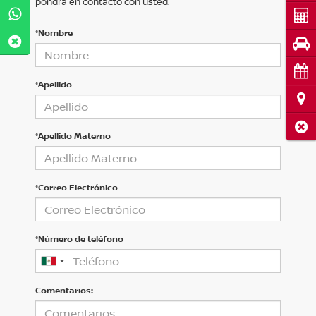
pondrá en contacto con usted.
Cot
*Nombre
Pru
Cita
*Apellido
Ubi
Cerr
*Apellido Materno
*Correo Electrónico
*Número de teléfono
Comentarios: